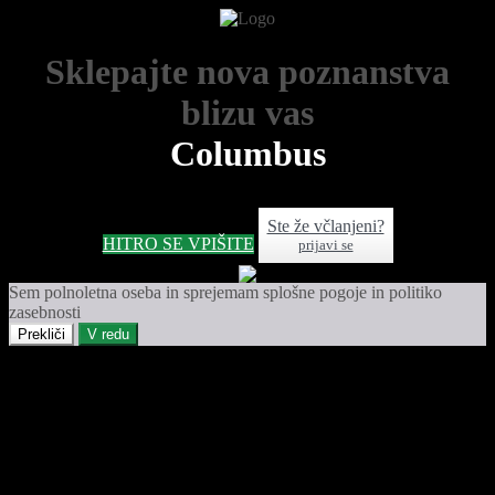
Sklepajte nova poznanstva
blizu vas
Columbus
Ste že včlanjeni?
HITRO SE VPIŠITE
prijavi se
Sem polnoletna oseba in sprejemam splošne pogoje in politiko
zasebnosti
Prekliči
V redu