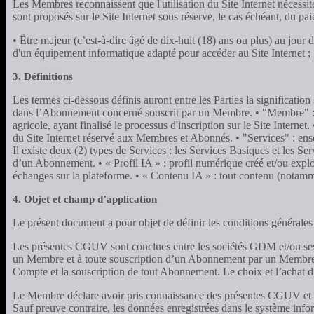
Les Membres reconnaissent que l'utilisation du Site Internet nécessi
sont proposés sur le Site Internet sous réserve, le cas échéant, du p
• Être majeur (c’est-à-dire âgé de dix-huit (18) ans ou plus) au jour d
d'un équipement informatique adapté pour accéder au Site Internet ; 
3. Définitions
Les termes ci-dessous définis auront entre les Parties la significat
dans l’Abonnement concerné souscrit par un Membre. • "Membre" : tout
agricole, ayant finalisé le processus d'inscription sur le Site Inte
du Site Internet réservé aux Membres et Abonnés. • "Services" : ens
Il existe deux (2) types de Services : les Services Basiques et les S
d’un Abonnement. • « Profil IA » : profil numérique créé et/ou exploit
échanges sur la plateforme. • « Contenu IA » : tout contenu (notamme
4. Objet et champ d’application
Le présent document a pour objet de définir les conditions générales
Les présentes CGUV sont conclues entre les sociétés GDM et/ou ses so
un Membre et à toute souscription d’un Abonnement par un Membre 
Compte et la souscription de tout Abonnement. Le choix et l’achat 
Le Membre déclare avoir pris connaissance des présentes CGUV et les
Sauf preuve contraire, les données enregistrées dans le système info