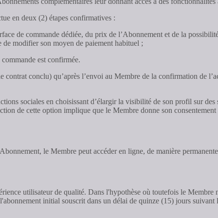
ements complémentaires leur donnant accès à des fonctionnalités avanc
ue en deux (2) étapes confirmatives :
face de commande dédiée, du prix de l’Abonnement et de la possibilité qu
e de modifier son moyen de paiement habituel ;
sa commande est confirmée.
e contrat conclu) qu’après l’envoi au Membre de la confirmation de l’a
tions sociales en choisissant d’élargir la visibilité de son profil sur d
lection de cette option implique que le Membre donne son consentement e
bonnement, le Membre peut accéder en ligne, de manière permanente sur
ience utilisateur de qualité. Dans l'hypothèse où toutefois le Membre n'a
'abonnement initial souscrit dans un délai de quinze (15) jours suivant l