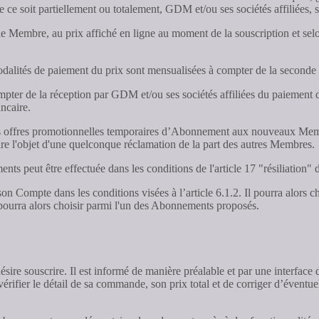
ue ce soit partiellement ou totalement, GDM et/ou ses sociétés affiliées, s
Membre, au prix affiché en ligne au moment de la souscription et selon 
odalités de paiement du prix sont mensualisées à compter de la seconde
ompter de la réception par GDM et/ou ses sociétés affiliées du paieme
ncaire.
r des offres promotionnelles temporaires d’Abonnement aux nouveaux Me
ire l'objet d'une quelconque réclamation de la part des autres Membres.
ts peut être effectuée dans les conditions de l'article 17 "résiliation
n Compte dans les conditions visées à l’article 6.1.2. Il pourra alor
l pourra alors choisir parmi l'un des Abonnements proposés.
sire souscrire. Il est informé de manière préalable et par une interfa
rifier le détail de sa commande, son prix total et de corriger d’éventue