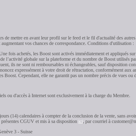
 de mettre en avant leur profil sur le feed et le fil d'actualité des autr
et augmentant vos chances de correspondance. Conditions d'utilisation :
 Une fois achetés, les Boost sont activés immédiatement et appliqués sur
n de l’activité globale sur la plateforme et du nombre de Boost utilisés p
, ils ne sont ni remboursables ni échangeables, sauf disposition contra
 renoncez expressément à votre droit de rétractation, conformément aux a
s Boost. Cependant, elle ne garantit pas un nombre précis de vues ou d’i
giciels ou d'accès à Internet sont exclusivement à la charge du Membre.
jours (14) calendaires à compter de la conclusion de la vente, sans avo
ux présentes CGUV et mis à sa disposition
ici
, par courriel à customer@m
Genève 3 - Suisse