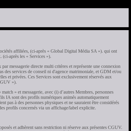
sociétés affiliées, (ci-après « Global Digital Média SA »). qui ont
 (ci-après les « Services »).
 par messagerie directe multi critères et représente une connexion
t pas des services de conseil ni d'agence matrimoniale, et GDM et/ou
elles et privées. Ces Services sont exclusivement réservés aux
« CGUV »).
« match » et messagerie, avec (i) d’autres Membres, personnes
 Profils IA sont des profils numériques animés automatiquement
dent pas à des personnes physiques et ne sauraient être considérés
 profils concernés via un affichage/label explicite.
roposés et adhèrent sans restriction ni réserve aux présentes CGUV.