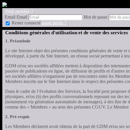
Déjà membre ?
Email
Email
Mot de passe
Rester connecté
passe perdu ?
Conditions générales d'utilisation et de vente des services
1. Préambule
Le site Internet objet des présentes conditions générales de vente et d
développé, à partir du Site Internet, un réseau social permettant à leu
GDM et/ou ses sociétés affiliées mettent à disposition des internaut
passive de publications en ligne, de diffusion de profils et d'autres
ses sociétés affiliées n'organisent pas de rencontres entre les Membr
Membres inscrits sur le Site Internet dans le respect des présentes c
Dans le cadre de l’évolution des Services, la Société peut proposer
physiques, et/ou (ii) des profils conversationnels reposant sur des te
(notamment via génération automatisée de messages), à des fins de div
comme des « Membres » au sens des présentes CGUV. Le Membre est info
2. Pré-requis
Les Membres déclarent avoir obtenu de la part de GDM et/ou ses socié