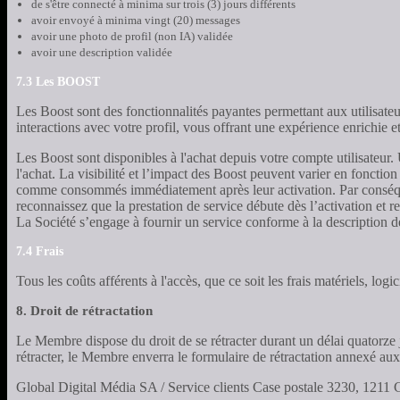
de s'être connecté à minima sur trois (3) jours différents
avoir envoyé à minima vingt (20) messages
avoir une photo de profil (non IA) validée
avoir une description validée
7.3 Les BOOST
Les Boost sont des fonctionnalités payantes permettant aux utilisateurs
interactions avec votre profil, vous offrant une expérience enrichie 
Les Boost sont disponibles à l'achat depuis votre compte utilisateur.
l'achat. La visibilité et l’impact des Boost peuvent varier en fonctio
comme consommés immédiatement après leur activation. Par conséquent
reconnaissez que la prestation de service débute dès l’activation et
La Société s’engage à fournir un service conforme à la description de
7.4 Frais
Tous les coûts afférents à l'accès, que ce soit les frais matériels, lo
8. Droit de rétractation
Le Membre dispose du droit de se rétracter durant un délai quatorze 
rétracter, le Membre enverra le formulaire de rétractation annexé a
Global Digital Média SA / Service clients Case postale 3230, 1211 