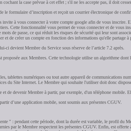
chant la case prévue à cet effet ; s'il ne les accepte pas, il doit cesser
de le formulaire d’inscription et reçoit un courrier électronique de confi
invite à vous connecter à votre compte google afin de vous inscrire. E
iers. Cette fonctionnalité vous permet de vous connecter et de vous inscri
mots de passe, ce qui réduit les risques de sécurité qui leur sont associé
er et de créer un compte en fonction des informations qu'elle partage à
celui-ci devient Membre du Service sous réserve de l’article 7.2 après.
p est proposée aux Membres. Cette technologie utilise un algorithme dont 
les, tablettes numériques ou tout autre appareil de communications num
rvices du Site Internet. Le Membre qui souhaite l'utiliser doit donc dispo
mpte et de devenir Membre à partir, par exemple, d'un téléphone mobile.
à partir d’une application mobile, sont soumis aux présentes CGUV.
ente " : pendant cette période, dont la durée est variable, le profil du M
urnies par le Membre respectent les présentes CGUV. Enfin, est offerte à l