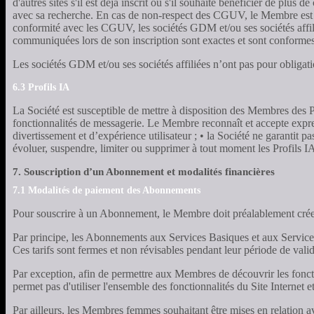
d'autres sites s'il est déjà inscrit ou s'il souhaite bénéficier de plu
avec sa recherche. En cas de non-respect des CGUV, le Membre est inf
conformité avec les CGUV, les sociétés GDM et/ou ses sociétés affilié
communiquées lors de son inscription sont exactes et sont conformes
Les sociétés GDM et/ou ses sociétés affiliées n’ont pas pour obligati
6.3 Profils IA
La Société est susceptible de mettre à disposition des Membres des Pr
fonctionnalités de messagerie. Le Membre reconnaît et accepte expres
divertissement et d’expérience utilisateur ; • la Société ne garantit p
évoluer, suspendre, limiter ou supprimer à tout moment les Profils IA
7. Souscription d’un Abonnement et modalités financières
7.1 Modalités de paiement des Abonnements
Pour souscrire à un Abonnement, le Membre doit préalablement cré
Par principe, les Abonnements aux Services Basiques et aux Services
Ces tarifs sont fermes et non révisables pendant leur période de val
Par exception, afin de permettre aux Membres de découvrir les fonctio
permet pas d'utiliser l'ensemble des fonctionnalités du Site Internet
Par ailleurs, les Membres femmes souhaitant être mises en relation 