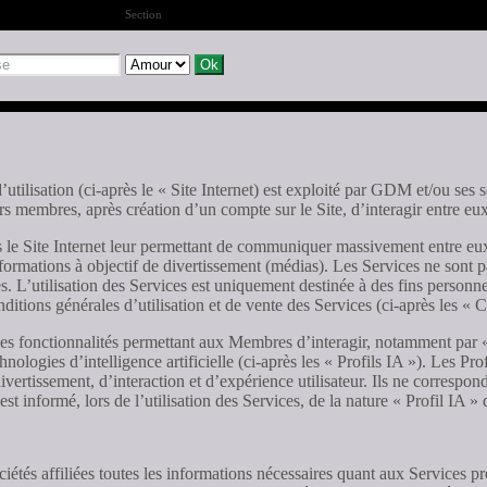
Section
’utilisation (ci-après le « Site Internet) est exploité par GDM et/ou ses 
rs membres, après création d’un compte sur le Site, d’interagir entre eux.
es le Site Internet leur permettant de communiquer massivement entre eux
 informations à objectif de divertissement (médias). Les Services ne son
es. L’utilisation des Services est uniquement destinée à des fins personn
onditions générales d’utilisation et de vente des Services (ci-après les 
 des fonctionnalités permettant aux Membres d’interagir, notamment par 
chnologies d’intelligence artificielle (ci-après les « Profils IA »). Les
ertissement, d’interaction et d’expérience utilisateur. Ils ne correspon
rmé, lors de l’utilisation des Services, de la nature « Profil IA » des
tés affiliées toutes les informations nécessaires quant aux Services p