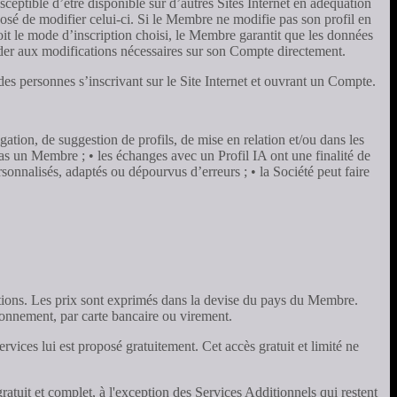
usceptible d’être disponible sur d’autres Sites Internet en adéquation
osé de modifier celui-ci. Si le Membre ne modifie pas son profil en
oit le mode d’inscription choisi, le Membre garantit que les données
éder aux modifications nécessaires sur son Compte directement.
des personnes s’inscrivant sur le Site Internet et ouvrant un Compte.
ation, de suggestion de profils, de mise en relation et/ou dans les
as un Membre ; • les échanges avec un Profil IA ont une finalité de
rsonnalisés, adaptés ou dépourvus d’erreurs ; • la Société peut faire
ptions. Les prix sont exprimés dans la devise du pays du Membre.
bonnement, par carte bancaire ou virement.
vices lui est proposé gratuitement. Cet accès gratuit et limité ne
uit et complet, à l'exception des Services Additionnels qui restent