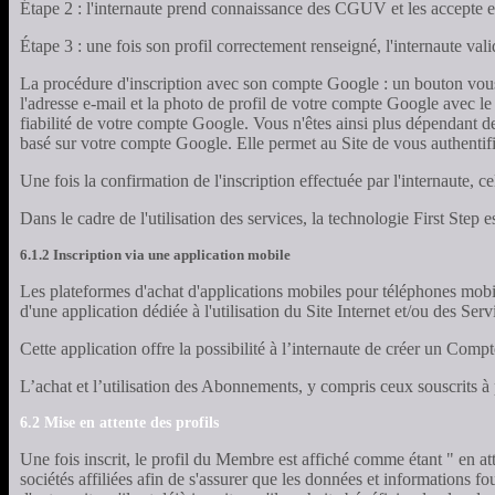
Étape 2 : l'internaute prend connaissance des CGUV et les accepte en co
Étape 3 : une fois son profil correctement renseigné, l'internaute vali
La procédure d'inscription avec son compte Google : un bouton vous 
l'adresse e-mail et la photo de profil de votre compte Google avec le t
fiabilité de votre compte Google. Vous n'êtes ainsi plus dépendant de 
basé sur votre compte Google. Elle permet au Site de vous authentifi
Une fois la confirmation de l'inscription effectuée par l'internaute, 
Dans le cadre de l'utilisation des services, la technologie First Ste
6.1.2 Inscription via une application mobile
Les plateformes d'achat d'applications mobiles pour téléphones mobi
d'une application dédiée à l'utilisation du Site Internet et/ou des Se
Cette application offre la possibilité à l’internaute de créer un Co
L’achat et l’utilisation des Abonnements, y compris ceux souscrits 
6.2 Mise en attente des profils
Une fois inscrit, le profil du Membre est affiché comme étant " en att
sociétés affiliées afin de s'assurer que les données et informations fo