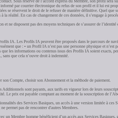
s de contact. Sous réserve de l’accord express du Membre, son profil sera s
ormé par courrier électronique du refus de son profil et il lui est prop
es se réservent le droit de le refuser de manière définitive. Quel que s
 à la réalité. En cas de changement de ces données, il s’engage à proc
on et ne disposent pas des moyens techniques de s’assurer de l’identité 
ofils IA. Les Profils IA peuvent être proposés dans le parcours de navig
sément que : • un Profil IA n’est pas une personne physique et n’est p
as que les informations ou contenus issus des Profils IA soient exacts, pe
, sans que cela n’ouvre droit à indemnité.
er son Compte, choisir son Abonnement et la méthode de paiement.
 Additionnels sont payants, aux tarifs en vigueur lors de leurs souscri
idité. Le prix est payable comptant au moment de la souscription de l’A
nnalités des Services Basiques, un accès à une version limitée à ces Ser
 et ne permet pas de rencontrer d'autres Membres.
avec un Membre homme bénéficient d’un accès aux Services Basiques, grat