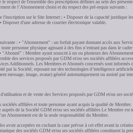
te le respect de l'ensemble des prescriptions définies au sein des prés
aiement de l’Abonnement choisi et du respect des pré-requis suivants :
e l'inscription sur le Site Internet ; • Disposer de la capacité juridiqu
• Disposer d'une adresse de courrier électronique valable.
ion suivante : • "Abonnement" : un forfait payant donnant accès aux Serv
e personne physique agissant à des fins n’entrant pas dans le cadre de 
rnet. • "Abonné" : Membre ayant souscrit à un ou plusieurs des Abonneme
emble des services proposés par GDM et/ou ses sociétés affiliées access
ervices Additionnels. Les Membres et Abonnés concernés sont informés de 
é par la Société, reposant sur des technologies d’intelligence artificiel
nt message, image, avatar) généré automatiquement ou assisté par intell
 d'utilisation et de vente des Services proposés par GDM et/ou ses socié
ciétés affiliées et toute personne ayant acquis la qualité de Membre. E
auprès de la Société GDM et/ou ses sociétés affiliées Le Membre est 
d’un Abonnement est de la seule responsabilité du Membre.
 avoir acceptées en cochant la case prévue à cet effet avant la créat
rmatique des sociétés GDM et/ou ses sociétés affiliées constituent la p