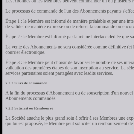
Les Abonnés ou les Membres peuvent commander un ou plusieurs Abonn
Le processus de commande de l'un des Abonnements payants s'effect
Étape 1 : le Membre est informé de manière préalable et par une inter
de valider de manière expresse ou de refuser la commande ou encor
Étape 2 : le Membre est informé par la même interface dédiée que 
La vente des Abonnements ne sera considérée comme définitive (et l
courrier électronique.
Étape 3 : le Membre peut choisir de favoriser le nombre de ses interac
validation des premières étapes de son inscription au service. La sé
services partenaires soient partagées avec lesdits services.
7.2.2 Suivi de commande
A la fin du processus d'Abonnement ou de souscription d'un nouvel A
Abonnements commandés.
7.2.3 Satisfait ou Remboursé
La Société attache le plus grand soin à offrir à ses Membres une expér
qui lui est proposée, le Membre peut solliciter un remboursement de l